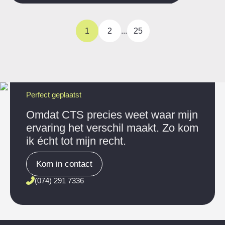
1
2
...
25
Perfect geplaatst
Omdat CTS precies weet waar mijn
ervaring het verschil maakt. Zo kom
ik écht tot mijn recht.
Kom in contact
(074) 291 7336