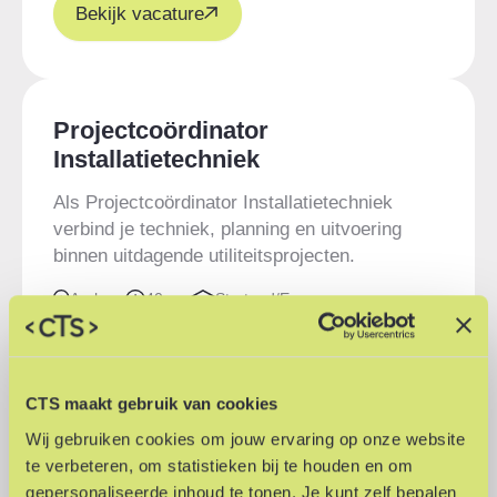
Bekijk vacature
Projectcoördinator
Installatietechniek
Als Projectcoördinator Installatietechniek
verbind je techniek, planning en uitvoering
binnen uitdagende utiliteitsprojecten.
Arnhem
40 uur
Startend/Ervaren
Installatie | Energietechniek
Bekijk vacature
CTS maakt gebruik van cookies
Wij gebruiken cookies om jouw ervaring op onze website
te verbeteren, om statistieken bij te houden en om
gepersonaliseerde inhoud te tonen. Je kunt zelf bepalen