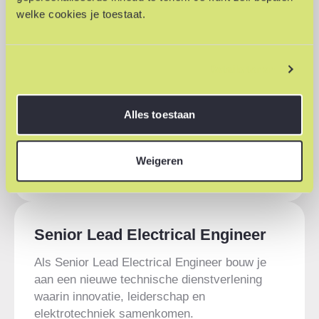
Projectleider Werktuigbouwkunde
welke cookies je toestaat.
Als Projectleider Werktuigbouwkunde stuur
je uitdagende installatieprojecten aan en
verbind je techniek, organisatie en
Details tonen
klantgerichtheid.
Arnhem
40 uur
Startend/Ervaren
Alles toestaan
Installatie | Energietechniek
Bekijk vacature
Weigeren
Senior Lead Electrical Engineer
Als Senior Lead Electrical Engineer bouw je
aan een nieuwe technische dienstverlening
waarin innovatie, leiderschap en
elektrotechniek samenkomen.